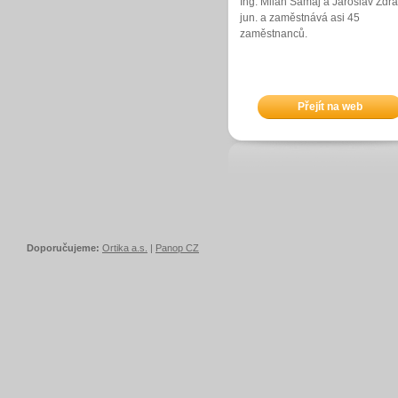
Ing. Milan Šamaj a Jaroslav Zdra
jun. a zaměstnává asi 45
zaměstnanců.
Přejít na web
Doporučujeme:
Ortika a.s.
|
Panop CZ