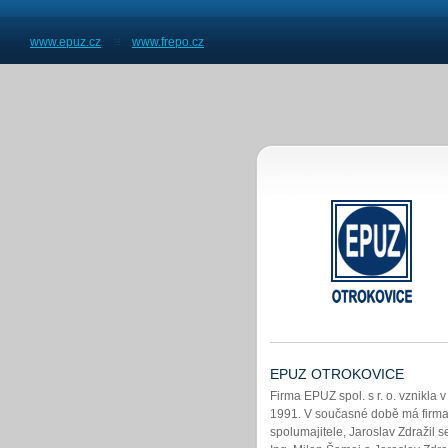
www.epuz.cz
www.frepo.cz
EPUZ OTROKOVICE
Firma EPUZ spol. s r. o. vznikla v
1991. V současné době má firma 
spolumajitele, Jaroslav Zdražil s